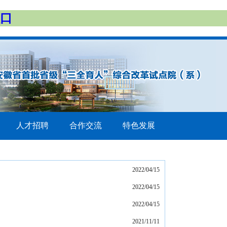
入口
人才招聘
合作交流
特色发展
2022/04/15
2022/04/15
2022/04/15
2021/11/11