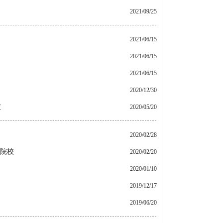
2021/09/25
2021/06/15
2021/06/15
2021/06/15
2020/12/30
破
2020/05/20
2020/02/28
建院校
2020/02/20
2020/01/10
2019/12/17
2019/06/20