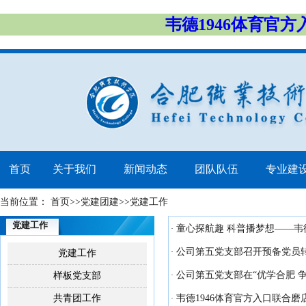
韦德1946体育官
首页
关于我们
新闻动态
团队队伍
专业建
当前位置：
首页
>>
党建团建
>>
党建工作
党建工作
童心探航趣 科普播梦想——韦
·
公司第五党支部召开预备党员
·
党建工作
公司第五党支部在“优学合肥 
样板党支部
·
共青团工作
韦德1946体育官方入口联合
·