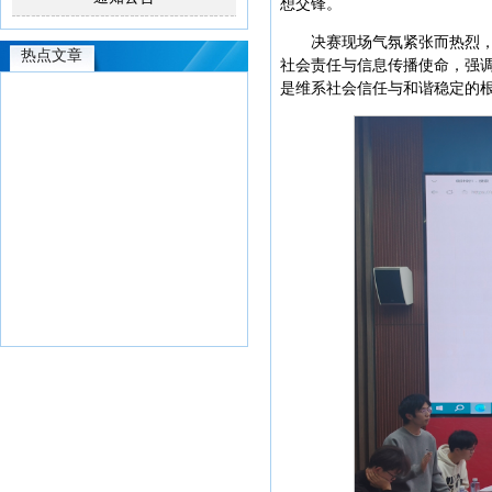
想交锋。
决赛现场气氛紧张而热烈，
热点文章
社会责任与信息传播使命，强
是维系社会信任与和谐稳定的