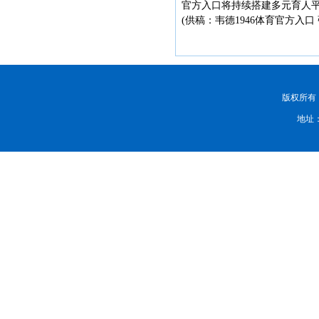
官方入口将持续搭建多元育人
(供稿：韦德1946体育官方入口
版权所有
地址：