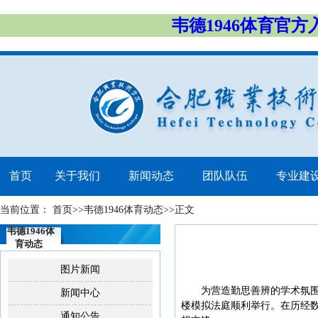
韦德1946体育官
首页
关于我们
新闻动态
团队队伍
专业建
当前位置：
首页
>>
韦德1946体育动态
>>
正文
韦德1946体
育动态
图片新闻
为营造勤思善辨的学术氛围
新闻中心
楼模拟法庭顺利举行。在历经
通知公告